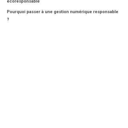
écoresponsable
Pourquoi passer à une gestion numérique responsable
?
Adopter une gestion numérique
écoresponsable permet aux entreprises
de gagner en efficacité tout en réduisant
leur impact environnemental.