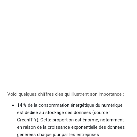
Le stockage de données numériques est
souvent un aspect négligé dans la
transition écologique des entreprises,
pourtant, il représente un véritable levier
d’action pour réduire l’empreinte carbone.
Voici quelques chiffres clés qui illustrent son importance :
14 % de la consommation énergétique du numérique
est dédiée au stockage des données (source :
GreenIT.fr). Cette proportion est énorme, notamment
en raison de la croissance exponentielle des données
générées chaque jour par les entreprises.