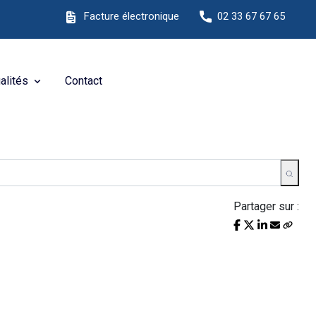
site Internet !
Facture électronique
02 33 67 67 65
alités
Contact
Partager sur :