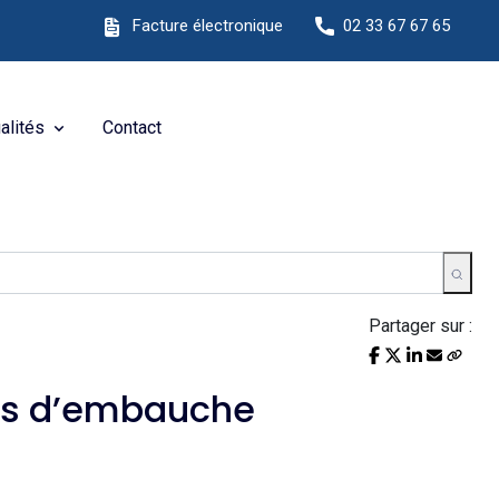
u site Internet !
Facture électronique
02 33 67 67 65
alités
Contact
Partager sur :
eurs d’embauche