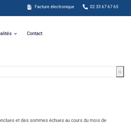
e Internet !
Facture électronique
02 33 67 67 65
alités
Contact
s conclues et des sommes échues au cours du mois de