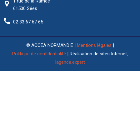
1 rue de la Ramée
61500 Sées
02 33 67 67 65
© ACCEA NORMANDIE |
Mentions légales
|
Politique de confidentialité
| Réalisation de sites Internet,
lagence.expert