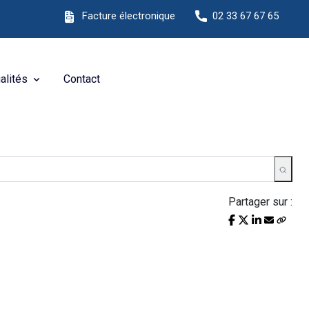
site Internet !
Facture électronique
02 33 67 67 65
alités
Contact
Partager sur :